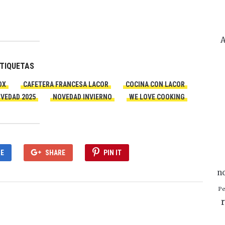
A
TIQUETAS
OX
CAFETERA FRANCESA LACOR
COCINA CON LACOR
VEDAD 2025
NOVEDAD INVIERNO
WE LOVE COOKING
E
SHARE
PIN IT
n
Pe
r