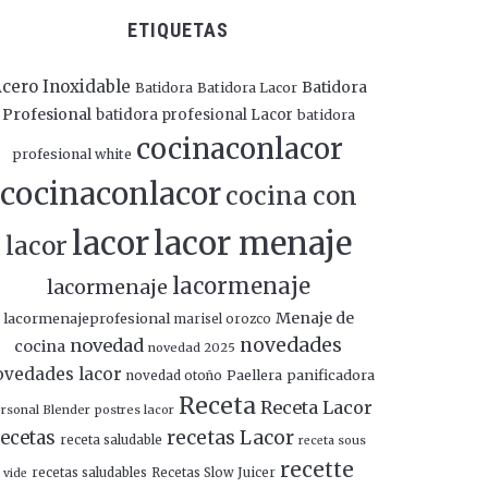
ETIQUETAS
cero Inoxidable
Batidora
Batidora
Batidora Lacor
Profesional
batidora profesional Lacor
batidora
cocinaconlacor
profesional white
cocinaconlacor
cocina con
lacor
lacor menaje
lacor
lacormenaje
lacormenaje
Menaje de
lacormenajeprofesional
marisel orozco
novedades
novedad
cocina
novedad 2025
ovedades lacor
panificadora
novedad otoño
Paellera
Receta
Receta Lacor
rsonal Blender
postres lacor
recetas Lacor
ecetas
receta saludable
receta sous
recette
recetas saludables
Recetas Slow Juicer
vide