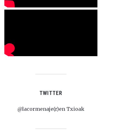
TWITTER
@lacormenaje(r)en Txioak