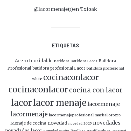
@lacormenaje(r)en Txioak
ETIQUETAS
Acero Inoxidable
Batidora
Batidora
Batidora Lacor
Profesional
batidora profesional Lacor
batidora profesional
cocinaconlacor
white
cocinaconlacor
cocina con lacor
lacor
lacor menaje
lacormenaje
lacormenaje
lacormenajeprofesional
marisel orozco
novedades
novedad
Menaje de cocina
novedad 2025
novedades lacor
panificadora
novedad otoño
Paellera
Personal