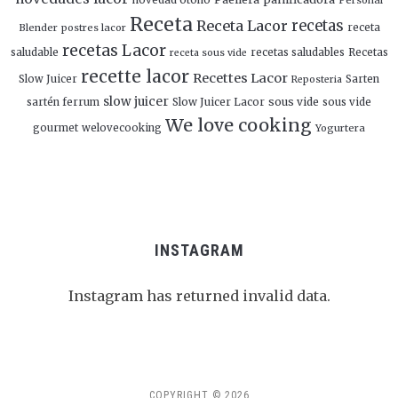
Receta
Receta Lacor
recetas
Blender
postres lacor
receta
recetas Lacor
saludable
recetas saludables
Recetas
receta sous vide
recette lacor
Recettes Lacor
Slow Juicer
Sarten
Reposteria
slow juicer
Slow Juicer Lacor
sous vide
sartén ferrum
sous vide
We love cooking
gourmet
welovecooking
Yogurtera
INSTAGRAM
Instagram has returned invalid data.
Follow Me!
COPYRIGHT © 2026