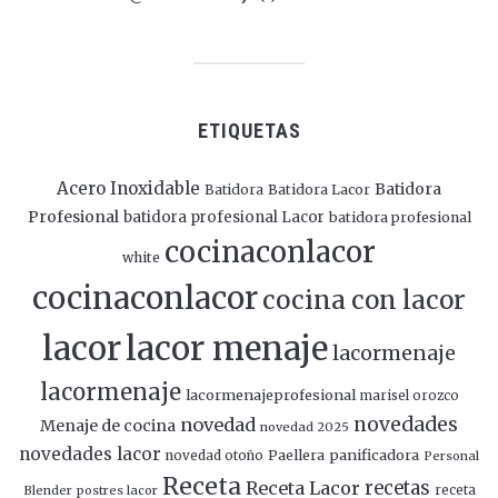
ETIQUETAS
Acero Inoxidable
Batidora
Batidora
Batidora Lacor
Profesional
batidora profesional Lacor
batidora profesional
cocinaconlacor
white
cocinaconlacor
cocina con lacor
lacor
lacor menaje
lacormenaje
lacormenaje
lacormenajeprofesional
marisel orozco
novedades
novedad
Menaje de cocina
novedad 2025
novedades lacor
panificadora
novedad otoño
Paellera
Personal
Receta
Receta Lacor
recetas
Blender
postres lacor
receta