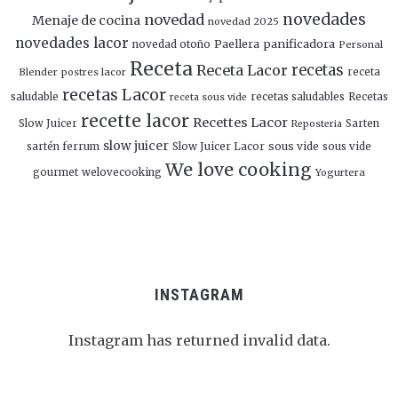
novedades
novedad
Menaje de cocina
novedad 2025
novedades lacor
panificadora
novedad otoño
Paellera
Personal
Receta
Receta Lacor
recetas
Blender
postres lacor
receta
recetas Lacor
saludable
recetas saludables
Recetas
receta sous vide
recette lacor
Recettes Lacor
Slow Juicer
Sarten
Reposteria
slow juicer
Slow Juicer Lacor
sous vide
sartén ferrum
sous vide
We love cooking
gourmet
welovecooking
Yogurtera
INSTAGRAM
Instagram has returned invalid data.
Follow Me!