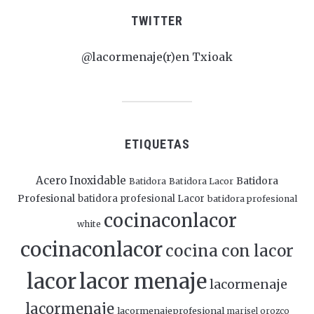
TWITTER
@lacormenaje(r)en Txioak
ETIQUETAS
Acero Inoxidable
Batidora
Batidora
Batidora Lacor
Profesional
batidora profesional Lacor
batidora profesional
cocinaconlacor
white
cocinaconlacor
cocina con lacor
lacor
lacor menaje
lacormenaje
lacormenaje
lacormenajeprofesional
marisel orozco