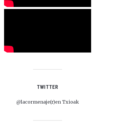
TWITTER
@lacormenaje(r)en Txioak