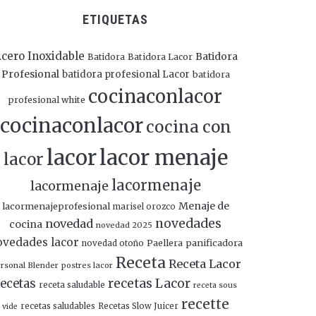
ETIQUETAS
cero Inoxidable
Batidora
Batidora
Batidora Lacor
Profesional
batidora profesional Lacor
batidora
cocinaconlacor
profesional white
cocinaconlacor
cocina con
lacor
lacor menaje
lacor
lacormenaje
lacormenaje
Menaje de
lacormenajeprofesional
marisel orozco
novedades
novedad
cocina
novedad 2025
ovedades lacor
panificadora
novedad otoño
Paellera
Receta
Receta Lacor
rsonal Blender
postres lacor
recetas Lacor
ecetas
receta saludable
receta sous
recette
recetas saludables
Recetas Slow Juicer
vide