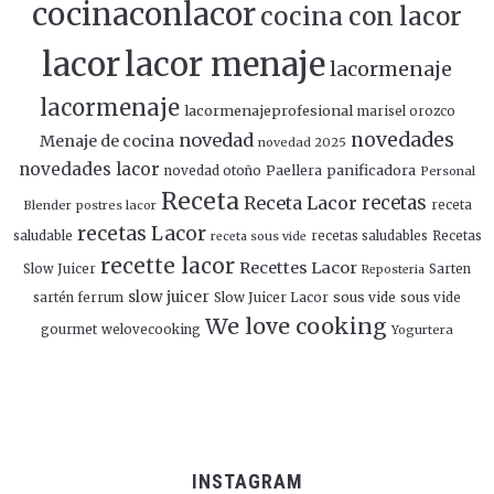
cocinaconlacor
cocina con lacor
lacor
lacor menaje
lacormenaje
lacormenaje
lacormenajeprofesional
marisel orozco
novedades
novedad
Menaje de cocina
novedad 2025
novedades lacor
panificadora
novedad otoño
Paellera
Personal
Receta
Receta Lacor
recetas
Blender
postres lacor
receta
recetas Lacor
saludable
recetas saludables
Recetas
receta sous vide
recette lacor
Recettes Lacor
Slow Juicer
Sarten
Reposteria
slow juicer
Slow Juicer Lacor
sous vide
sartén ferrum
sous vide
We love cooking
gourmet
welovecooking
Yogurtera
INSTAGRAM