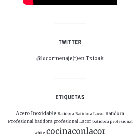
TWITTER
@lacormenaje(r)en Txioak
ETIQUETAS
Acero Inoxidable
Batidora
Batidora
Batidora Lacor
Profesional
batidora profesional Lacor
batidora profesional
cocinaconlacor
white