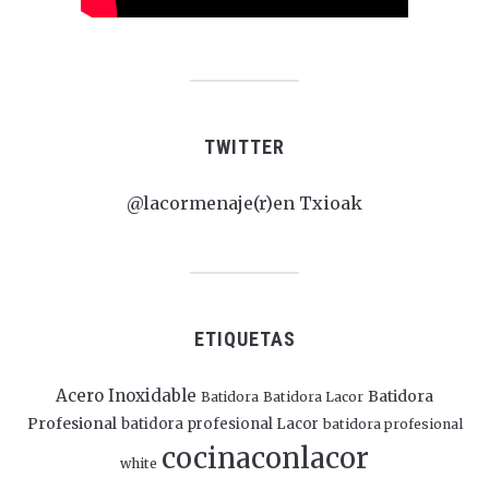
TWITTER
@lacormenaje(r)en Txioak
ETIQUETAS
Acero Inoxidable
Batidora
Batidora
Batidora Lacor
Profesional
batidora profesional Lacor
batidora profesional
cocinaconlacor
white