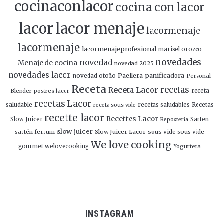
cocinaconlacor
cocina con lacor
lacor
lacor menaje
lacormenaje
lacormenaje
lacormenajeprofesional
marisel orozco
novedades
novedad
Menaje de cocina
novedad 2025
novedades lacor
panificadora
novedad otoño
Paellera
Personal
Receta
Receta Lacor
recetas
Blender
postres lacor
receta
recetas Lacor
saludable
recetas saludables
Recetas
receta sous vide
recette lacor
Recettes Lacor
Slow Juicer
Sarten
Reposteria
slow juicer
Slow Juicer Lacor
sous vide
sartén ferrum
sous vide
We love cooking
gourmet
welovecooking
Yogurtera
INSTAGRAM