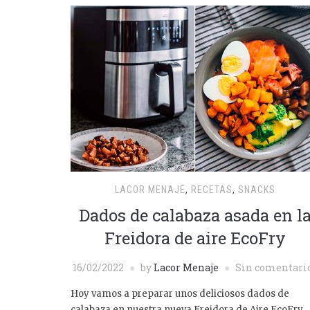
LACOR MENAJE
,
RECETAS
,
SNACKS
Dados de calabaza asada en l
Freidora de aire EcoFry
16/02/2022
by
Lacor Menaje
Sin comentari
Hoy vamos a preparar unos deliciosos dados de
calabaza en nuestra nueva Freidora de Aire EcoFry.