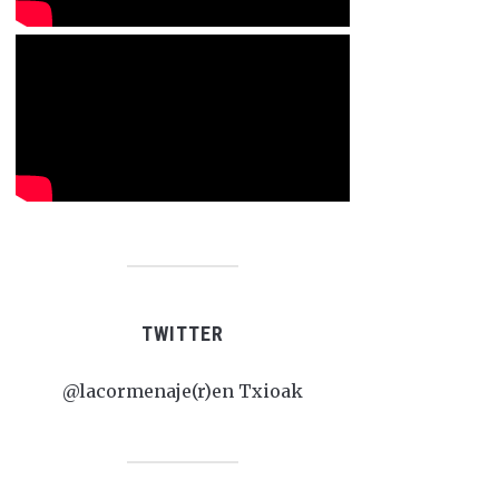
TWITTER
@lacormenaje(r)en Txioak