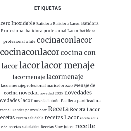
ETIQUETAS
cero Inoxidable
Batidora
Batidora
Batidora Lacor
Profesional
batidora profesional Lacor
batidora
cocinaconlacor
profesional white
cocinaconlacor
cocina con
lacor
lacor menaje
lacor
lacormenaje
lacormenaje
Menaje de
lacormenajeprofesional
marisel orozco
novedades
novedad
cocina
novedad 2025
ovedades lacor
panificadora
novedad otoño
Paellera
Receta
Receta Lacor
rsonal Blender
postres lacor
recetas Lacor
ecetas
receta saludable
receta sous
recette
recetas saludables
Recetas Slow Juicer
vide