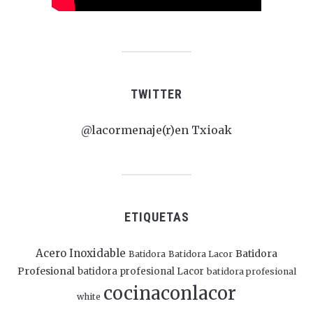
TWITTER
@lacormenaje(r)en Txioak
ETIQUETAS
Acero Inoxidable
Batidora
Batidora
Batidora Lacor
Profesional
batidora profesional Lacor
batidora profesional
cocinaconlacor
white