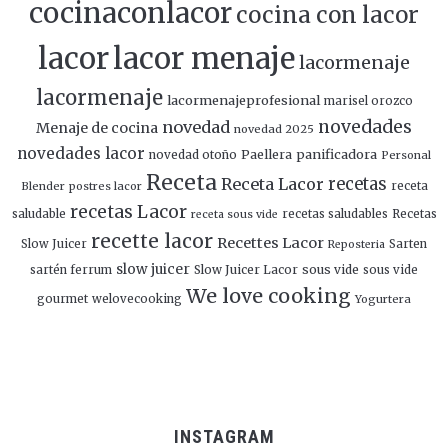
cocinaconlacor
cocina con lacor
lacor
lacor menaje
lacormenaje
lacormenaje
lacormenajeprofesional
marisel orozco
novedades
novedad
Menaje de cocina
novedad 2025
novedades lacor
panificadora
novedad otoño
Paellera
Personal
Receta
Receta Lacor
recetas
Blender
postres lacor
receta
recetas Lacor
saludable
recetas saludables
Recetas
receta sous vide
recette lacor
Recettes Lacor
Slow Juicer
Sarten
Reposteria
slow juicer
Slow Juicer Lacor
sous vide
sartén ferrum
sous vide
We love cooking
gourmet
welovecooking
Yogurtera
INSTAGRAM