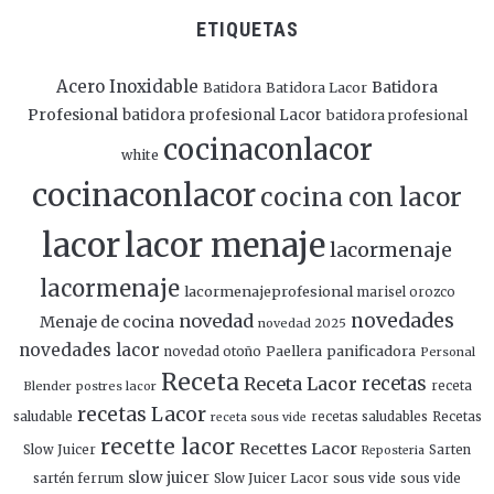
ETIQUETAS
Acero Inoxidable
Batidora
Batidora
Batidora Lacor
Profesional
batidora profesional Lacor
batidora profesional
cocinaconlacor
white
cocinaconlacor
cocina con lacor
lacor
lacor menaje
lacormenaje
lacormenaje
lacormenajeprofesional
marisel orozco
novedades
novedad
Menaje de cocina
novedad 2025
novedades lacor
panificadora
novedad otoño
Paellera
Personal
Receta
Receta Lacor
recetas
Blender
postres lacor
receta
recetas Lacor
saludable
recetas saludables
Recetas
receta sous vide
recette lacor
Recettes Lacor
Slow Juicer
Sarten
Reposteria
slow juicer
Slow Juicer Lacor
sous vide
sartén ferrum
sous vide