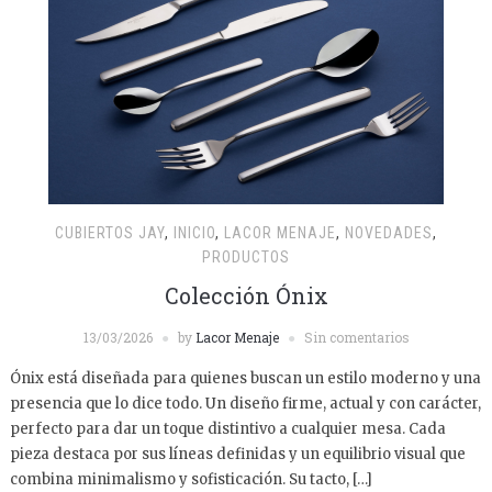
CUBIERTOS JAY
,
INICIO
,
LACOR MENAJE
,
NOVEDADES
,
PRODUCTOS
Colección Ónix
13/03/2026
by
Lacor Menaje
Sin comentarios
Ónix está diseñada para quienes buscan un estilo moderno y una
presencia que lo dice todo. Un diseño firme, actual y con carácter,
perfecto para dar un toque distintivo a cualquier mesa. Cada
pieza destaca por sus líneas definidas y un equilibrio visual que
combina minimalismo y sofisticación. Su tacto, […]