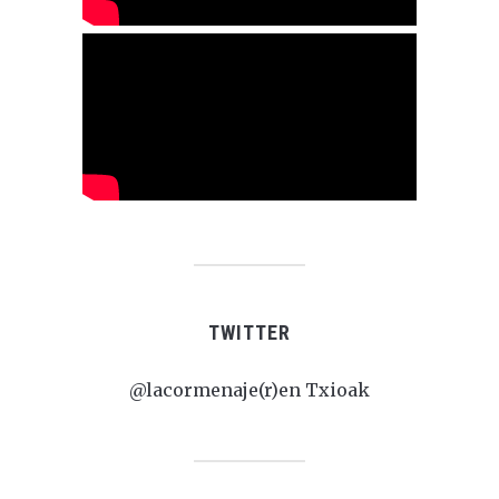
TWITTER
@lacormenaje(r)en Txioak