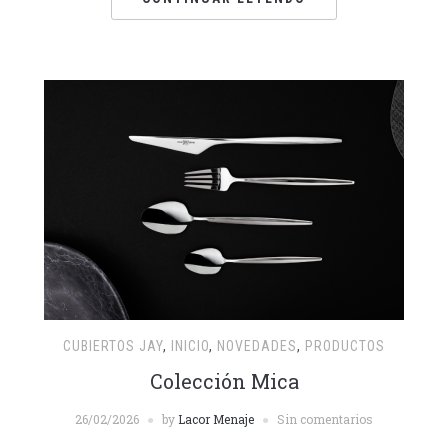
CUBIERTOS JAY
,
INICIO
,
NOVEDADES
,
PRODUCTOS
Colección Mica
26/02/2026
by
Lacor Menaje
Sin comentarios