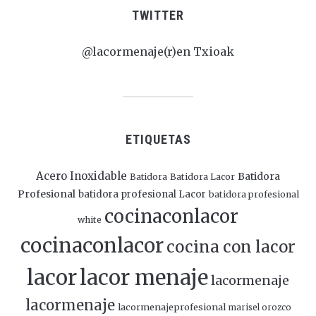
TWITTER
@lacormenaje(r)en Txioak
ETIQUETAS
Acero Inoxidable
Batidora
Batidora
Batidora Lacor
Profesional
batidora profesional Lacor
batidora profesional
cocinaconlacor
white
cocinaconlacor
cocina con lacor
lacor
lacor menaje
lacormenaje
lacormenaje
lacormenajeprofesional
marisel orozco