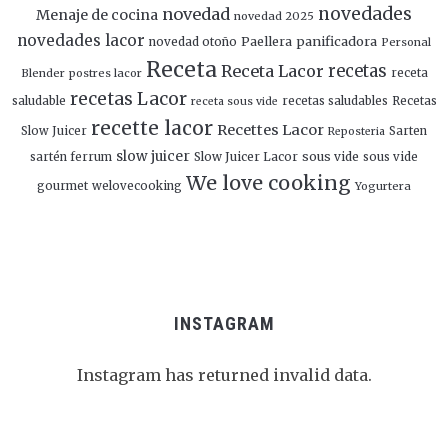
novedades
novedad
Menaje de cocina
novedad 2025
novedades lacor
panificadora
novedad otoño
Paellera
Personal
Receta
Receta Lacor
recetas
Blender
postres lacor
receta
recetas Lacor
saludable
recetas saludables
Recetas
receta sous vide
recette lacor
Recettes Lacor
Slow Juicer
Sarten
Reposteria
slow juicer
Slow Juicer Lacor
sous vide
sartén ferrum
sous vide
We love cooking
gourmet
welovecooking
Yogurtera
INSTAGRAM
Instagram has returned invalid data.
Follow Me!