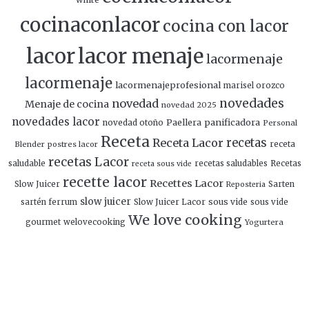
cocinaconlacor
cocina con lacor
lacor
lacor menaje
lacormenaje
lacormenaje
lacormenajeprofesional
marisel orozco
novedades
novedad
Menaje de cocina
novedad 2025
novedades lacor
panificadora
novedad otoño
Paellera
Personal
Receta
Receta Lacor
recetas
Blender
postres lacor
receta
recetas Lacor
saludable
recetas saludables
Recetas
receta sous vide
recette lacor
Recettes Lacor
Slow Juicer
Sarten
Reposteria
slow juicer
Slow Juicer Lacor
sous vide
sartén ferrum
sous vide
We love cooking
gourmet
welovecooking
Yogurtera