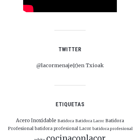
TWITTER
@lacormenaje(r)en Txioak
ETIQUETAS
Acero Inoxidable
Batidora
Batidora
Batidora Lacor
Profesional
batidora profesional Lacor
batidora profesional
cocinaconlacor
white