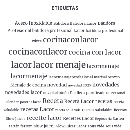
ETIQUETAS
Acero Inoxidable
Batidora
Batidora
Batidora Lacor
Profesional
batidora profesional Lacor
batidora profesional
cocinaconlacor
white
cocinaconlacor
cocina con lacor
lacor
lacor menaje
lacormenaje
lacormenaje
lacormenajeprofesional
marisel orozco
novedades
novedad
Menaje de cocina
novedad 2025
novedades lacor
panificadora
novedad otoño
Paellera
Personal
Receta
Receta Lacor
recetas
Blender
postres lacor
receta
recetas Lacor
saludable
recetas saludables
Recetas
receta sous vide
recette lacor
Recettes Lacor
Slow Juicer
Sarten
Reposteria
slow juicer
Slow Juicer Lacor
sous vide
sartén ferrum
sous vide