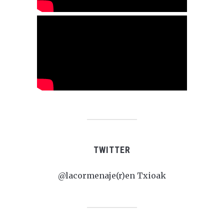
TWITTER
@lacormenaje(r)en Txioak