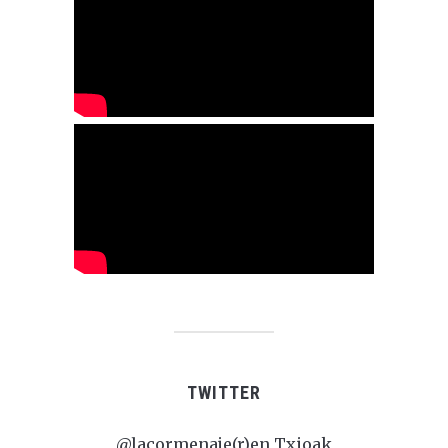
TWITTER
@lacormenaje(r)en Txioak