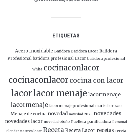
ETIQUETAS
Acero Inoxidable
Batidora
Batidora
Batidora Lacor
Profesional
batidora profesional Lacor
batidora profesional
cocinaconlacor
white
cocinaconlacor
cocina con lacor
lacor
lacor menaje
lacormenaje
lacormenaje
lacormenajeprofesional
marisel orozco
novedades
novedad
Menaje de cocina
novedad 2025
novedades lacor
panificadora
novedad otoño
Paellera
Personal
Receta
Receta Lacor
recetas
Blender
postres lacor
receta