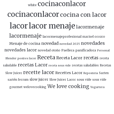
cocinaconlacor
white
cocinaconlacor
cocina con lacor
lacor
lacor menaje
lacormenaje
lacormenaje
lacormenajeprofesional
marisel orozco
novedades
novedad
Menaje de cocina
novedad 2025
novedades lacor
panificadora
novedad otoño
Paellera
Personal
Receta
Receta Lacor
recetas
Blender
postres lacor
receta
recetas Lacor
saludable
recetas saludables
Recetas
receta sous vide
recette lacor
Recettes Lacor
Slow Juicer
Sarten
Reposteria
slow juicer
Slow Juicer Lacor
sous vide
sartén ferrum
sous vide
We love cooking
gourmet
welovecooking
Yogurtera