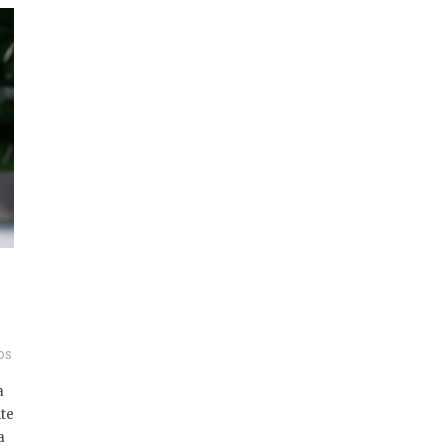
os
a
nte
a