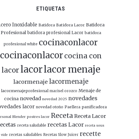
ETIQUETAS
cero Inoxidable
Batidora
Batidora
Batidora Lacor
Profesional
batidora profesional Lacor
batidora
cocinaconlacor
profesional white
cocinaconlacor
cocina con
lacor
lacor menaje
lacor
lacormenaje
lacormenaje
Menaje de
lacormenajeprofesional
marisel orozco
novedades
novedad
cocina
novedad 2025
ovedades lacor
panificadora
novedad otoño
Paellera
Receta
Receta Lacor
rsonal Blender
postres lacor
recetas Lacor
ecetas
receta saludable
receta sous
recette
recetas saludables
Recetas Slow Juicer
vide