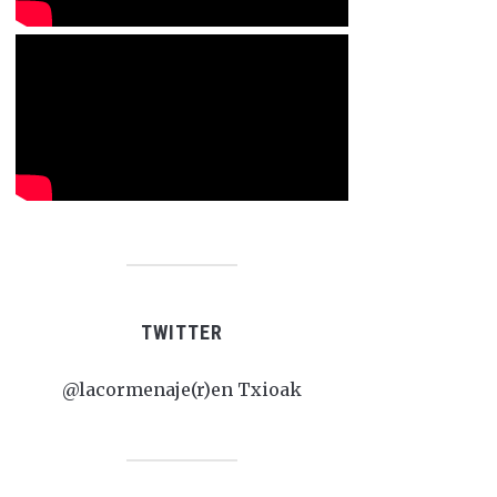
TWITTER
@lacormenaje(r)en Txioak