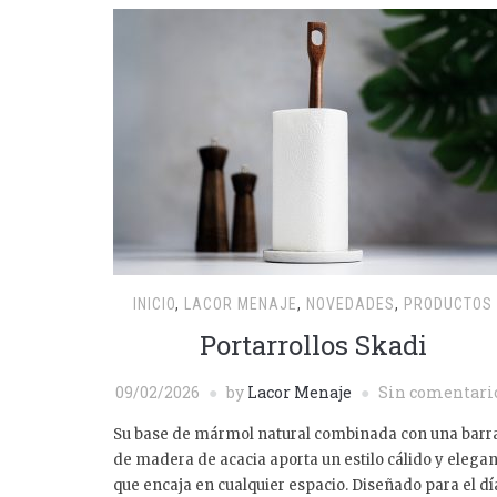
INICIO
,
LACOR MENAJE
,
NOVEDADES
,
PRODUCTOS
Portarrollos Skadi
09/02/2026
by
Lacor Menaje
Sin comentari
Su base de mármol natural combinada con una barr
de madera de acacia aporta un estilo cálido y elega
que encaja en cualquier espacio. Diseñado para el dí