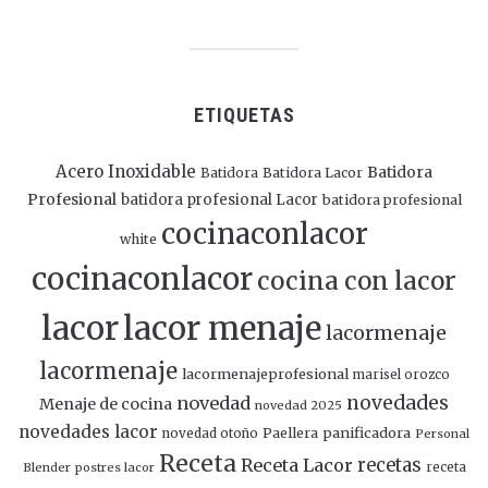
ETIQUETAS
Acero Inoxidable
Batidora
Batidora
Batidora Lacor
Profesional
batidora profesional Lacor
batidora profesional
cocinaconlacor
white
cocinaconlacor
cocina con lacor
lacor
lacor menaje
lacormenaje
lacormenaje
lacormenajeprofesional
marisel orozco
novedades
novedad
Menaje de cocina
novedad 2025
novedades lacor
panificadora
novedad otoño
Paellera
Personal
Receta
Receta Lacor
recetas
Blender
postres lacor
receta