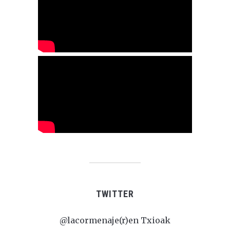
TWITTER
@lacormenaje(r)en Txioak