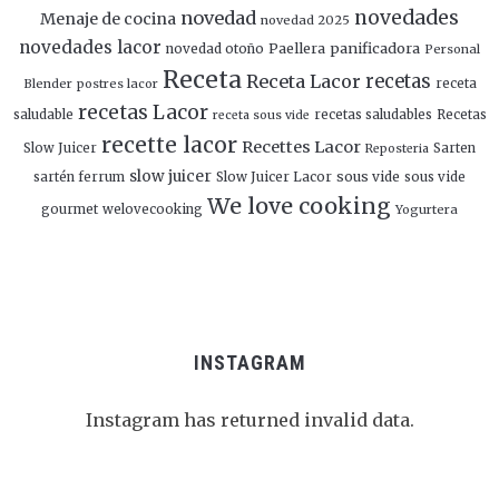
novedades
novedad
Menaje de cocina
novedad 2025
novedades lacor
panificadora
novedad otoño
Paellera
Personal
Receta
Receta Lacor
recetas
Blender
postres lacor
receta
recetas Lacor
saludable
recetas saludables
Recetas
receta sous vide
recette lacor
Recettes Lacor
Slow Juicer
Sarten
Reposteria
slow juicer
Slow Juicer Lacor
sous vide
sartén ferrum
sous vide
We love cooking
gourmet
welovecooking
Yogurtera
INSTAGRAM
Instagram has returned invalid data.
Follow Me!