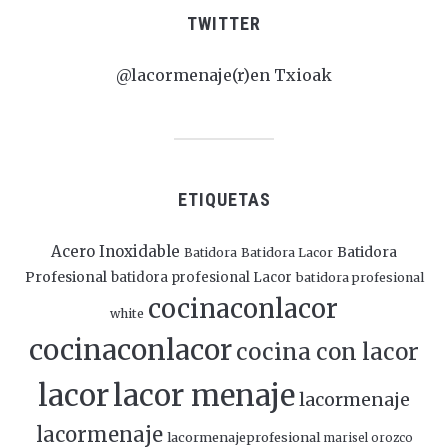
TWITTER
@lacormenaje(r)en Txioak
ETIQUETAS
Acero Inoxidable
Batidora
Batidora
Batidora Lacor
Profesional
batidora profesional Lacor
batidora profesional
cocinaconlacor
white
cocinaconlacor
cocina con lacor
lacor
lacor menaje
lacormenaje
lacormenaje
lacormenajeprofesional
marisel orozco