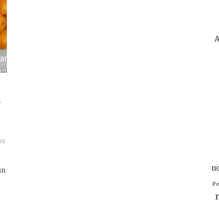
A
y
os
n
un
Pe
r