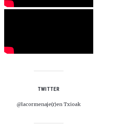
TWITTER
@lacormenaje(r)en Txioak