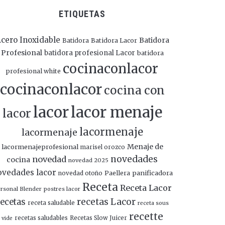
ETIQUETAS
cero Inoxidable
Batidora
Batidora
Batidora Lacor
Profesional
batidora profesional Lacor
batidora
cocinaconlacor
profesional white
cocinaconlacor
cocina con
lacor
lacor menaje
lacor
lacormenaje
lacormenaje
Menaje de
lacormenajeprofesional
marisel orozco
novedades
novedad
cocina
novedad 2025
ovedades lacor
panificadora
novedad otoño
Paellera
Receta
Receta Lacor
rsonal Blender
postres lacor
recetas Lacor
ecetas
receta saludable
receta sous
recette
recetas saludables
Recetas Slow Juicer
vide