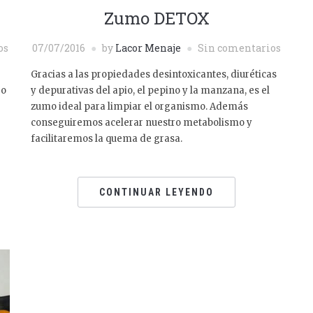
Zumo DETOX
os
07/07/2016
by
Lacor Menaje
Sin comentarios
Gracias a las propiedades desintoxicantes, diuréticas
ro
y depurativas del apio, el pepino y la manzana, es el
zumo ideal para limpiar el organismo. Además
conseguiremos acelerar nuestro metabolismo y
facilitaremos la quema de grasa.
CONTINUAR LEYENDO