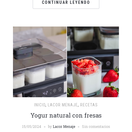
CONTINUAR LEYENDO
INICIO
,
LACOR MENAJE
,
RECETAS
Yogur natural con fresas
15/05/2024
by
Lacor Menaje
Sin comentarios