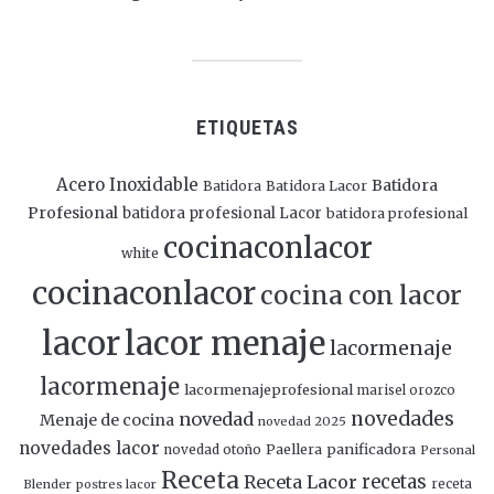
ETIQUETAS
Acero Inoxidable
Batidora
Batidora
Batidora Lacor
Profesional
batidora profesional Lacor
batidora profesional
cocinaconlacor
white
cocinaconlacor
cocina con lacor
lacor
lacor menaje
lacormenaje
lacormenaje
lacormenajeprofesional
marisel orozco
novedades
novedad
Menaje de cocina
novedad 2025
novedades lacor
panificadora
novedad otoño
Paellera
Personal
Receta
Receta Lacor
recetas
Blender
postres lacor
receta