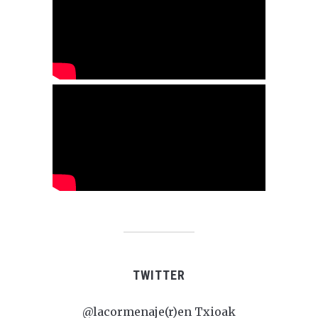
TWITTER
@lacormenaje(r)en Txioak