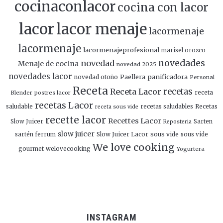
cocinaconlacor
cocina con lacor
lacor
lacor menaje
lacormenaje
lacormenaje
lacormenajeprofesional
marisel orozco
novedades
novedad
Menaje de cocina
novedad 2025
novedades lacor
panificadora
novedad otoño
Paellera
Personal
Receta
Receta Lacor
recetas
Blender
postres lacor
receta
recetas Lacor
saludable
recetas saludables
Recetas
receta sous vide
recette lacor
Recettes Lacor
Slow Juicer
Sarten
Reposteria
slow juicer
Slow Juicer Lacor
sous vide
sartén ferrum
sous vide
We love cooking
gourmet
welovecooking
Yogurtera
INSTAGRAM