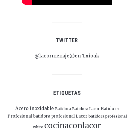
TWITTER
@lacormenaje(r)en Txioak
ETIQUETAS
Acero Inoxidable
Batidora
Batidora
Batidora Lacor
Profesional
batidora profesional Lacor
batidora profesional
cocinaconlacor
white