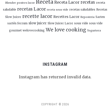
Receta
Receta Lacor
recetas
Blender
postres lacor
receta
recetas Lacor
saludable
recetas saludables
Recetas
receta sous vide
recette lacor
Recettes Lacor
Slow Juicer
Sarten
Reposteria
slow juicer
Slow Juicer Lacor
sous vide
sartén ferrum
sous vide
We love cooking
gourmet
welovecooking
Yogurtera
INSTAGRAM
Instagram has returned invalid data.
Follow Me!
COPYRIGHT © 2026