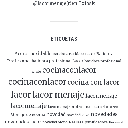
@lacormenaje(r)en Txioak
ETIQUETAS
Acero Inoxidable
Batidora
Batidora
Batidora Lacor
Profesional
batidora profesional Lacor
batidora profesional
cocinaconlacor
white
cocinaconlacor
cocina con lacor
lacor
lacor menaje
lacormenaje
lacormenaje
lacormenajeprofesional
marisel orozco
novedades
novedad
Menaje de cocina
novedad 2025
novedades lacor
panificadora
novedad otoño
Paellera
Personal