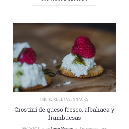
INICIO
,
RECETAS
,
SNACKS
Crostini de queso fresco, albahaca y
frambuesas
09/10/2018
by
Lacor Menaje
Sin comentarios