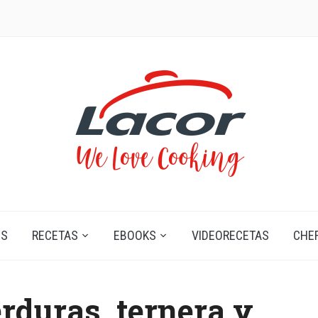
OS
RECETAS
EBOOKS
VIDEORECETAS
CHE
rduras, ternera y