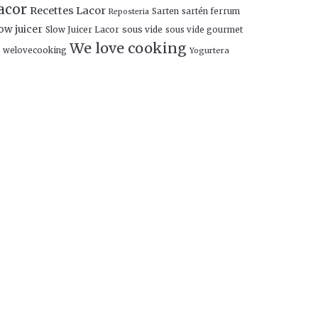
acor
Recettes Lacor
Sarten
sartén ferrum
Reposteria
ow juicer
Slow Juicer Lacor
sous vide
sous vide gourmet
We love cooking
welovecooking
Yogurtera