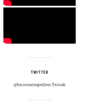
TWITTER
@lacormenaje(r)en Txioak