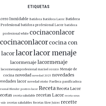
ETIQUETAS
cero Inoxidable
Batidora
Batidora
Batidora Lacor
Profesional
batidora profesional Lacor
batidora
cocinaconlacor
profesional white
cocinaconlacor
cocina con
lacor
lacor menaje
lacor
lacormenaje
lacormenaje
Menaje de
lacormenajeprofesional
marisel orozco
novedades
novedad
cocina
novedad 2025
ovedades lacor
panificadora
novedad otoño
Paellera
Receta
Receta Lacor
rsonal Blender
postres lacor
recetas Lacor
ecetas
receta saludable
receta sous
recette
recetas saludables
Recetas Slow Juicer
vide