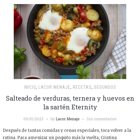
INICIO
,
LACOR MENAJE
,
RECETAS
,
SEGUNDOS
Salteado de verduras, ternera y huevos en
la sartén Eternity
09/01/2023
by
Lacor Menaje
Sin comentarios
Después de tantas comidas y cenas especiales, toca volver a la
rutina. Para amenizar un poquito más la vuelta, Cristina