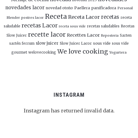
novedad 2025
novedades lacor
panificadora
novedad otoño
Paellera
Personal
Receta
Receta Lacor
recetas
Blender
postres lacor
receta
recetas Lacor
saludable
recetas saludables
Recetas
receta sous vide
recette lacor
Recettes Lacor
Slow Juicer
Sarten
Reposteria
slow juicer
Slow Juicer Lacor
sous vide
sartén ferrum
sous vide
We love cooking
gourmet
welovecooking
Yogurtera
INSTAGRAM
Instagram has returned invalid data.
Follow Me!