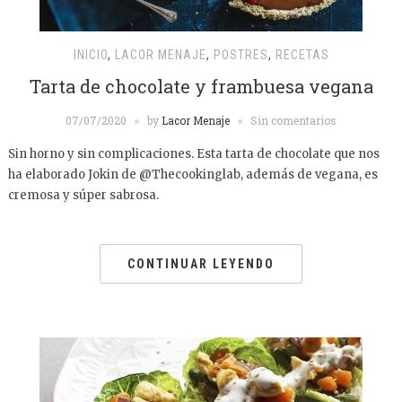
INICIO
,
LACOR MENAJE
,
POSTRES
,
RECETAS
Tarta de chocolate y frambuesa vegana
07/07/2020
by
Lacor Menaje
Sin comentarios
Sin horno y sin complicaciones. Esta tarta de chocolate que nos
ha elaborado Jokin de @Thecookinglab, además de vegana, es
cremosa y súper sabrosa.
CONTINUAR LEYENDO