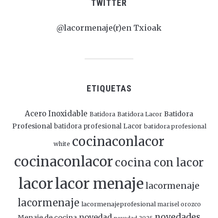
TWITTER
@lacormenaje(r)en Txioak
ETIQUETAS
Acero Inoxidable
Batidora
Batidora
Batidora Lacor
Profesional
batidora profesional Lacor
batidora profesional
cocinaconlacor
white
cocinaconlacor
cocina con lacor
lacor
lacor menaje
lacormenaje
lacormenaje
lacormenajeprofesional
marisel orozco
novedades
novedad
Menaje de cocina