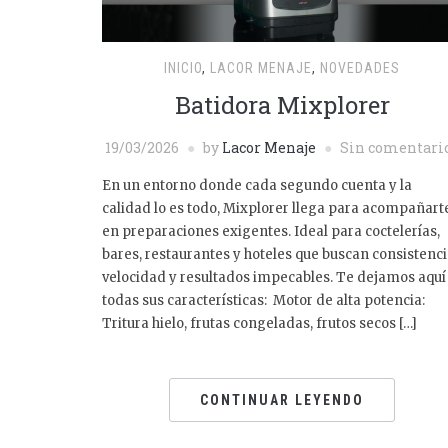
INICIO
,
LACOR MENAJE
,
NOVEDADES
Batidora Mixplorer
19/03/2026
by
Lacor Menaje
Sin comentari
En un entorno donde cada segundo cuenta y la
calidad lo es todo, Mixplorer llega para acompañart
en preparaciones exigentes. Ideal para coctelerías,
bares, restaurantes y hoteles que buscan consistenci
velocidad y resultados impecables. Te dejamos aquí
todas sus características: Motor de alta potencia:
Tritura hielo, frutas congeladas, frutos secos […]
CONTINUAR LEYENDO