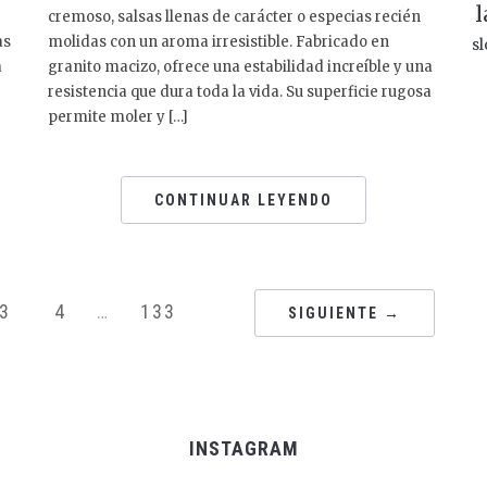
l
cremoso, salsas llenas de carácter o especias recién
as
molidas con un aroma irresistible. Fabricado en
sl
a
granito macizo, ofrece una estabilidad increíble y una
resistencia que dura toda la vida. Su superficie rugosa
permite moler y […]
CONTINUAR LEYENDO
3
4
…
133
SIGUIENTE →
INSTAGRAM