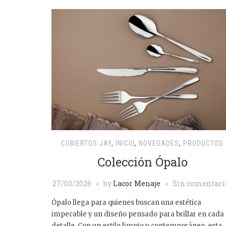
CUBIERTOS JAY
,
INICIO
,
NOVEDADES
,
PRODUCTOS
Colección Ópalo
27/03/2026
by
Lacor Menaje
Sin comentari
Ópalo llega para quienes buscan una estética
impecable y un diseño pensado para brillar en cada
detalle. Con un estilo limpio y contemporáneo, esta