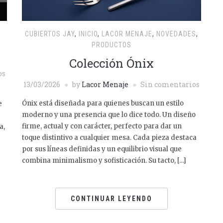
CUBIERTOS JAY
,
INICIO
,
LACOR MENAJE
,
NOVEDADES
,
PRODUCTOS
Colección Ónix
os
13/03/2026
by
Lacor Menaje
Sin comentarios
Ónix está diseñada para quienes buscan un estilo
e
moderno y una presencia que lo dice todo. Un diseño
firme, actual y con carácter, perfecto para dar un
a,
toque distintivo a cualquier mesa. Cada pieza destaca
por sus líneas definidas y un equilibrio visual que
combina minimalismo y sofisticación. Su tacto, […]
CONTINUAR LEYENDO