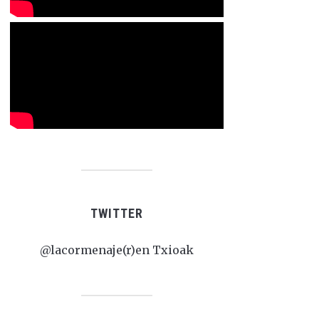
TWITTER
@lacormenaje(r)en Txioak