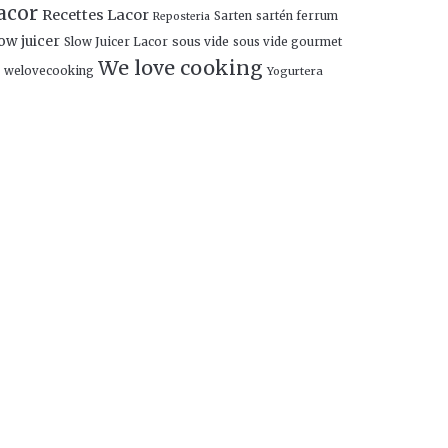
acor
Recettes Lacor
Sarten
sartén ferrum
Reposteria
ow juicer
Slow Juicer Lacor
sous vide
sous vide gourmet
We love cooking
welovecooking
Yogurtera