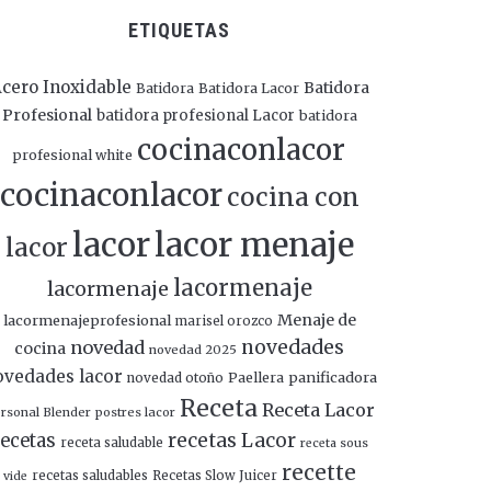
ETIQUETAS
cero Inoxidable
Batidora
Batidora
Batidora Lacor
Profesional
batidora profesional Lacor
batidora
cocinaconlacor
profesional white
cocinaconlacor
cocina con
lacor
lacor menaje
lacor
lacormenaje
lacormenaje
Menaje de
lacormenajeprofesional
marisel orozco
novedades
novedad
cocina
novedad 2025
ovedades lacor
panificadora
novedad otoño
Paellera
Receta
Receta Lacor
rsonal Blender
postres lacor
recetas Lacor
ecetas
receta saludable
receta sous
recette
recetas saludables
Recetas Slow Juicer
vide