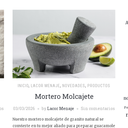
A
INICIO
,
LACOR MENAJE
,
NOVEDADES
,
PRODUCTOS
Mortero Molcajete
n
Pe
os
03/03/2026
by
Lacor Menaje
Sin comentarios
r
Nuestro mortero molcajete de granito natural se
convierte en tu mejor aliado para preparar guacamole