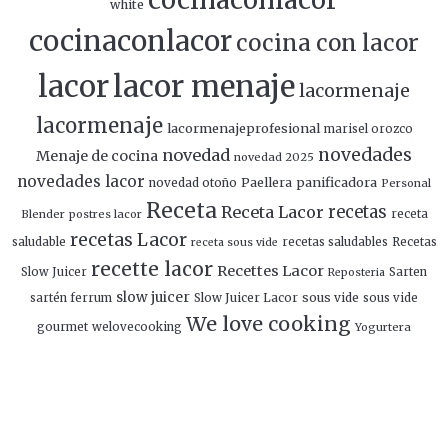
cocinaconlacor
white
cocinaconlacor
cocina con lacor
lacor
lacor menaje
lacormenaje
lacormenaje
lacormenajeprofesional
marisel orozco
novedades
novedad
Menaje de cocina
novedad 2025
novedades lacor
panificadora
novedad otoño
Paellera
Personal
Receta
Receta Lacor
recetas
Blender
postres lacor
receta
recetas Lacor
saludable
recetas saludables
Recetas
receta sous vide
recette lacor
Recettes Lacor
Slow Juicer
Sarten
Reposteria
slow juicer
Slow Juicer Lacor
sous vide
sartén ferrum
sous vide
We love cooking
gourmet
welovecooking
Yogurtera