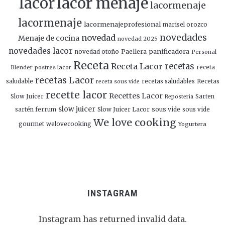
lacor
lacor menaje
lacormenaje
lacormenaje
lacormenajeprofesional
marisel orozco
novedades
novedad
Menaje de cocina
novedad 2025
novedades lacor
panificadora
novedad otoño
Paellera
Personal
Receta
Receta Lacor
recetas
Blender
postres lacor
receta
recetas Lacor
saludable
recetas saludables
Recetas
receta sous vide
recette lacor
Recettes Lacor
Slow Juicer
Sarten
Reposteria
slow juicer
Slow Juicer Lacor
sous vide
sartén ferrum
sous vide
We love cooking
gourmet
welovecooking
Yogurtera
INSTAGRAM
Instagram has returned invalid data.