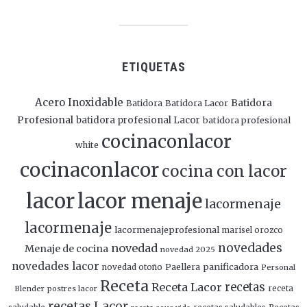
ETIQUETAS
Acero Inoxidable
Batidora
Batidora
Batidora Lacor
Profesional
batidora profesional Lacor
batidora profesional
cocinaconlacor
white
cocinaconlacor
cocina con lacor
lacor
lacor menaje
lacormenaje
lacormenaje
lacormenajeprofesional
marisel orozco
novedades
novedad
Menaje de cocina
novedad 2025
novedades lacor
panificadora
novedad otoño
Paellera
Personal
Receta
Receta Lacor
recetas
Blender
postres lacor
receta
recetas Lacor