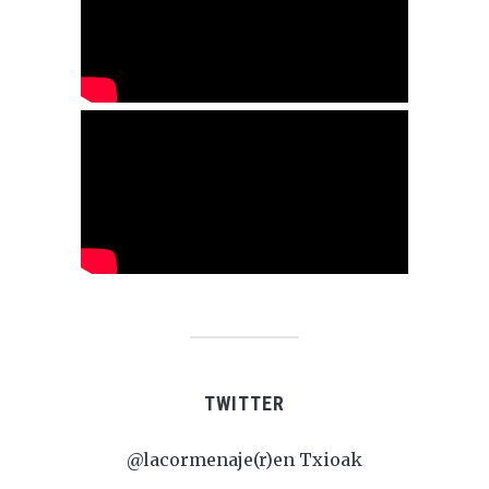
TWITTER
@lacormenaje(r)en Txioak