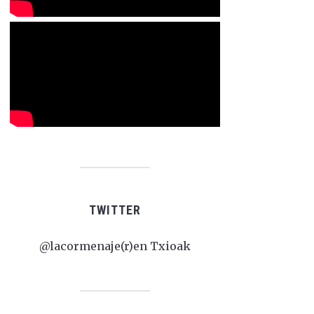
TWITTER
@lacormenaje(r)en Txioak