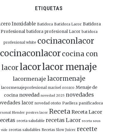
ETIQUETAS
cero Inoxidable
Batidora
Batidora
Batidora Lacor
Profesional
batidora profesional Lacor
batidora
cocinaconlacor
profesional white
cocinaconlacor
cocina con
lacor
lacor menaje
lacor
lacormenaje
lacormenaje
Menaje de
lacormenajeprofesional
marisel orozco
novedades
novedad
cocina
novedad 2025
ovedades lacor
panificadora
novedad otoño
Paellera
Receta
Receta Lacor
rsonal Blender
postres lacor
recetas Lacor
ecetas
receta saludable
receta sous
recette
recetas saludables
Recetas Slow Juicer
vide