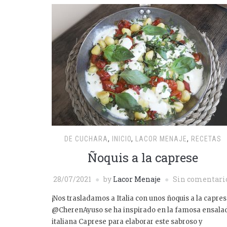
DE CUCHARA
,
INICIO
,
LACOR MENAJE
,
RECETAS
Ñoquis a la caprese
28/07/2021
by
Lacor Menaje
Sin comentari
¡Nos trasladamos a Italia con unos ñoquis a la capres
@CherenAyuso se ha inspirado en la famosa ensala
italiana Caprese para elaborar este sabroso y