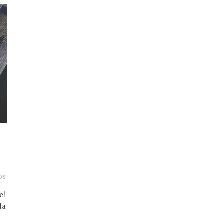
os
e!
da