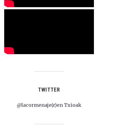
TWITTER
@lacormenaje(r)en Txioak