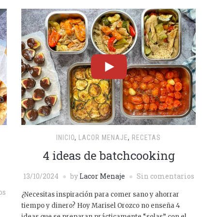
INICIO
,
LACOR MENAJE
,
RECETAS
4 ideas de batchcooking
13/10/2024
by
Lacor Menaje
Sin comentarios
os
¿Necesitas inspiración para comer sano y ahorrar
tiempo y dinero? Hoy Marisel Orozco no enseña 4
ideas que se preparan prácticamente “solas” con el