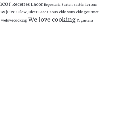
acor
Recettes Lacor
Sarten
sartén ferrum
Reposteria
ow juicer
Slow Juicer Lacor
sous vide
sous vide gourmet
We love cooking
welovecooking
Yogurtera