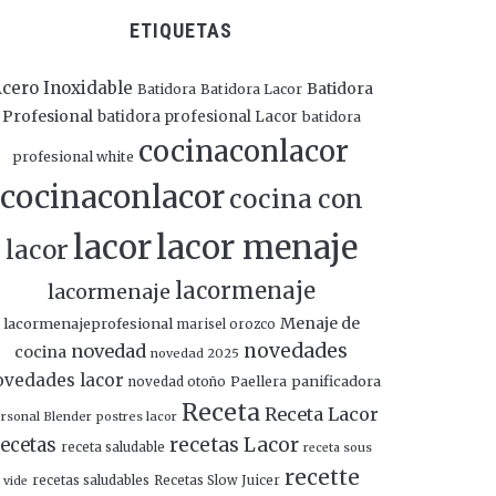
ETIQUETAS
cero Inoxidable
Batidora
Batidora
Batidora Lacor
Profesional
batidora profesional Lacor
batidora
cocinaconlacor
profesional white
cocinaconlacor
cocina con
lacor
lacor menaje
lacor
lacormenaje
lacormenaje
Menaje de
lacormenajeprofesional
marisel orozco
novedades
novedad
cocina
novedad 2025
ovedades lacor
panificadora
novedad otoño
Paellera
Receta
Receta Lacor
rsonal Blender
postres lacor
recetas Lacor
ecetas
receta saludable
receta sous
recette
recetas saludables
Recetas Slow Juicer
vide