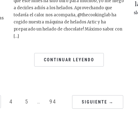
que este lunes ha sido duro para muchos!, yo me niego
l
a decirles adiós a los helados. Aprovechando que
sl
todavía el calor nos acompaña, @thecookinglab ha
as
cogido nuestra máquina de helados Artic y ha
preparado un helado de chocolate! Máximo sabor con
[…]
CONTINUAR LEYENDO
4
5
…
94
SIGUIENTE →