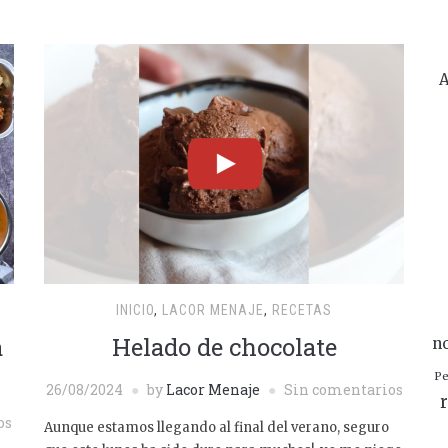
A
INICIO
,
LACOR MENAJE
,
RECETAS
a
Helado de chocolate
n
Pe
26/08/2024
by
Lacor Menaje
Sin comentarios
r
os
Aunque estamos llegando al final del verano, seguro