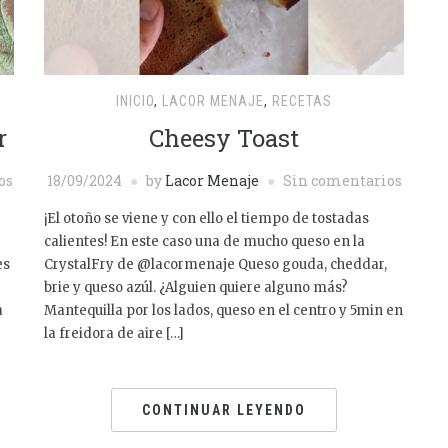
INICIO
,
LACOR MENAJE
,
RECETAS
r
Cheesy Toast
os
18/09/2024
by
Lacor Menaje
Sin comentarios
¡El otoño se viene y con ello el tiempo de tostadas
calientes! En este caso una de mucho queso en la
es
CrystalFry de @lacormenaje Queso gouda, cheddar,
brie y queso azúl. ¿Alguien quiere alguno más?
a
Mantequilla por los lados, queso en el centro y 5min en
la freidora de aire […]
CONTINUAR LEYENDO