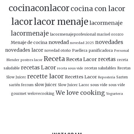
cocinaconlacor
cocina con lacor
lacor
lacor menaje
lacormenaje
lacormenaje
lacormenajeprofesional
marisel orozco
novedades
novedad
Menaje de cocina
novedad 2025
novedades lacor
panificadora
novedad otoño
Paellera
Personal
Receta
Receta Lacor
recetas
Blender
postres lacor
receta
recetas Lacor
saludable
recetas saludables
Recetas
receta sous vide
recette lacor
Recettes Lacor
Slow Juicer
Sarten
Reposteria
slow juicer
Slow Juicer Lacor
sous vide
sartén ferrum
sous vide
We love cooking
gourmet
welovecooking
Yogurtera