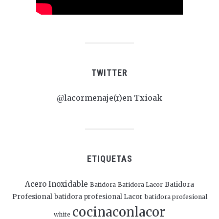
TWITTER
@lacormenaje(r)en Txioak
ETIQUETAS
Acero Inoxidable
Batidora
Batidora
Batidora Lacor
Profesional
batidora profesional Lacor
batidora profesional
cocinaconlacor
white