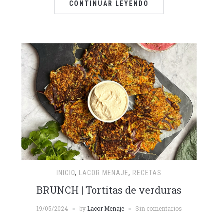
CONTINUAR LEYENDO
INICIO
,
LACOR MENAJE
,
RECETAS
BRUNCH | Tortitas de verduras
19/05/2024
by
Lacor Menaje
Sin comentarios